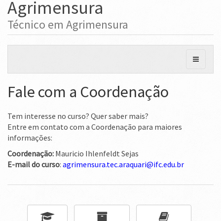
Agrimensura
Ministério da Ciência, Tecnologia, Inovações e Comunicações
Técnico em Agrimensura
Ministério do Meio Ambiente
Ministério do Turismo
Ministério do Desenvolvimento Regional
Controladoria-Geral da União
Fale com a Coordenação
Ministério da Mulher, da Família e dos Direitos Humanos
Tem interesse no curso? Quer saber mais?
Secretaria-Geral
Entre em contato com a Coordenação para maiores
informações:
Secretaria de Governo
Coordenação:
Mauricio Ihlenfeldt Sejas
Gabinete de Segurança Institucional
E-mail do curso
:
agrimensura.tec.araquari@ifc.
edu
.
br
Advocacia-Geral da União
Banco Central do Brasil
Planalto