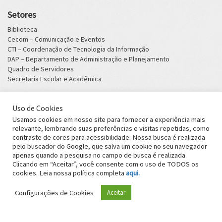
Setores
Biblioteca
Cecom – Comunicação e Eventos
CTI – Coordenação de Tecnologia da Informação
DAP – Departamento de Administração e Planejamento
Quadro de Servidores
Secretaria Escolar e Acadêmica
Uso de Cookies
Instituto Federal de Educação, Ciência e Tecnologia Catarinense -
Usamos cookies em nosso site para fornecer a experiência mais
Campus Araquari
relevante, lembrando suas preferências e visitas repetidas, como
Rodovia BR 280 - km 27 - Cx. Postal 21 - CEP 89245-000 - Araquari -
contraste de cores para acessibilidade. Nossa busca é realizada
pelo buscador do Google, que salva um cookie no seu navegador
SC - Fone (47) 3803-7200
apenas quando a pesquisa no campo de busca é realizada.
Clicando em “Aceitar”, você consente com o uso de TODOS os
cookies. Leia nossa política completa
aqui.
Configurações de Cookies
Aceitar